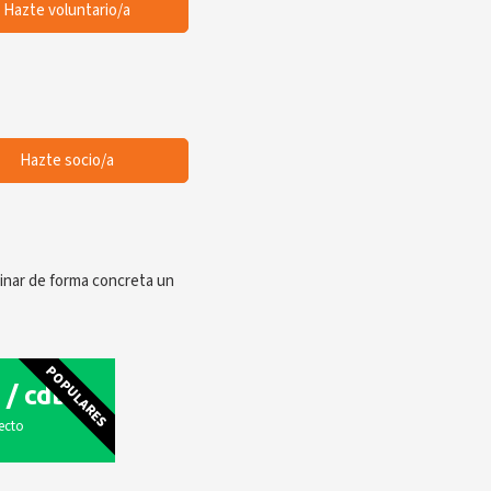
Hazte voluntario/a
Hazte socio/a
inar de forma concreta un
POPULARES
/ cdb
ecto