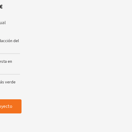
€
ual
dacción del
esta en
más verde
oyecto