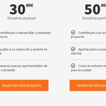
30
50
00
€
00
Donativo puntual
Donativo punt
ontribuyes a desarrollar y mantener
Contribuyes a la re
oyecto
proyecto
yudas a su redacción y puesta en
Aportas para su pu
a
marcha
Generas nuevas oportunidades de
Creas un entorno 
r creciendo
para tu ciudad
Apadrinar este proyecto
Apadrinar este pr