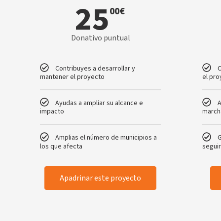
25
00
€
Donativo puntual
Contribuyes a desarrollar y
C
mantener el proyecto
el pr
Ayudas a ampliar su alcance e
A
impacto
march
Amplias el número de municipios a
los que afecta
segui
Apadrinar este proyecto